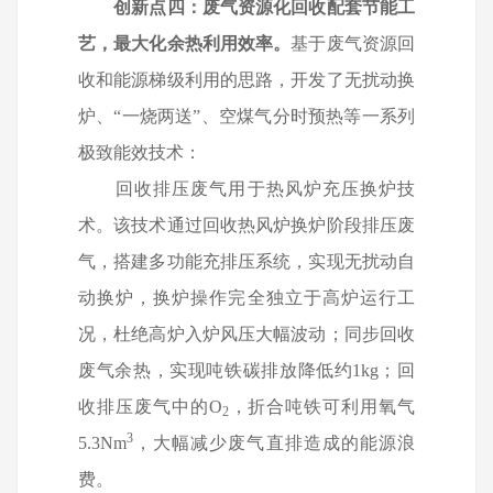
创新点四：废气资源化回收配套节能工
艺，最大化余热利用效率。
基于废气资源回
收和能源梯级利用的思路，开发了无扰动换
炉、
“一烧两送”、空煤气分时预热等一系列
极致能效技术：
回收排压废气用于热风炉充压换炉技
术。该技术通过回收热风炉换炉阶段排压废
气，搭建多功能充排压系统，实现无扰动自
动换炉，换炉操作完全独立于高炉运行工
况，杜绝高炉入炉风压大幅波动；同步回收
废气余热，实现吨铁碳排放降低约
1kg
；回
收排压废气中的
O
，折合吨铁可利用氧气
2
3
5.3Nm
，大幅减少废气直排造成的能源浪
费。