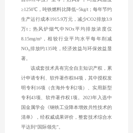
≥
1250
℃，吨铁燃料比降低
~5kg/t
；每年节约
生产运行成本
1915.9
万元，减少
CO2
排放
3.9
万
t
；热风炉烟气中
NOx
平均排放浓度仅
8.15mg/m
³，相较行业平均水平每年削减
NO
排放约
135
吨，经济效益与环保效益显
x
著。
该成套技术具有完全自主知识产权，累
计申请专利、软件著作权
84
项，其中授权发
明专利
16
项（含海外专利
2
项）、实用新型
专利
43
项、软件著作权
1
项。
2023
年入选中
国金属学会《钢铁工业降本增效共性技术的
清单》，经权威成果评价，整套技术综合水
平达到“国际领先”。