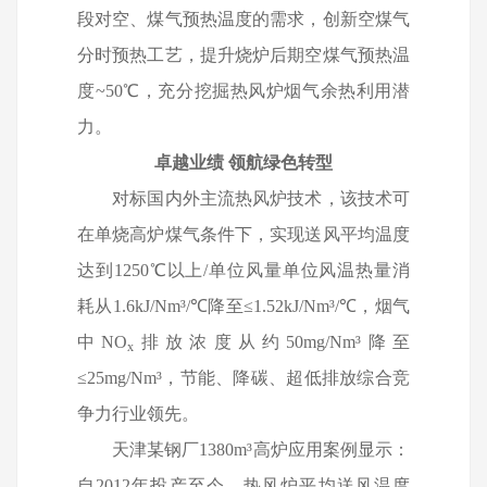
段对空、煤气预热温度的需求，创新空煤气
分时预热工艺，提升烧炉后期空煤气预热温
度
~50
℃，充分挖掘热风炉烟气余热利用潜
力。
卓越业绩
领航绿色转型
对标国内外主流热风炉技术，该技术可
在单烧高炉煤气条件下，实现送风平均温度
达到
1250
℃以上
/
单位风量单位风温热量消
耗从
1.6kJ/Nm
³
/
℃降至≤
1.52kJ/Nm
³
/
℃，烟气
中
NO
排放浓度从约
50mg/Nm
³降至
x
≤
25mg/Nm
³，节能、降碳、超低排放综合竞
争力行业领先。
天津某钢厂
1380m
³高炉应用案例显示：
自
2012
年投产至今，热风炉平均送风温度