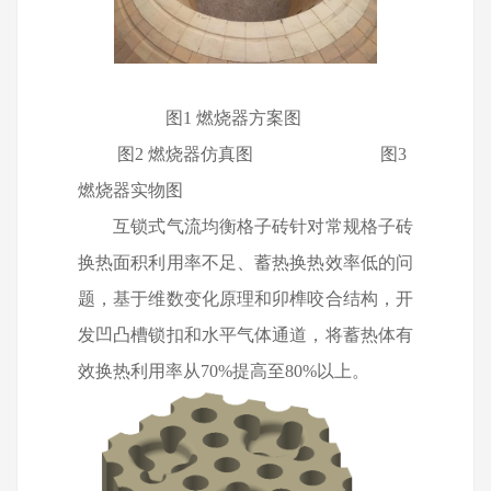
图1 燃烧器方案图
图2 燃烧器仿真图
图3
燃烧器实物图
互锁式气流均衡格子砖针对常规格子砖
换热面积利用率不足、蓄热换热效率低的问
题，基于维数变化原理和卯榫咬合结构，开
发凹凸槽锁扣和水平气体通道，将蓄热体有
效换热利用率从
70%
提高至
80%
以上。