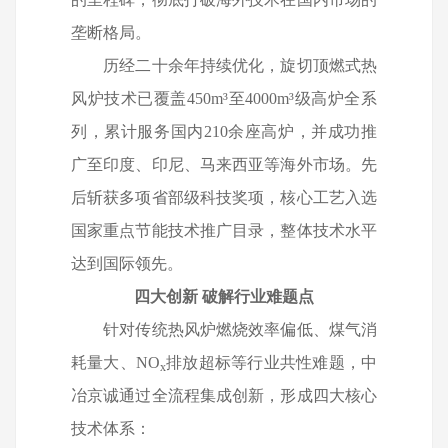
垄断格局。
历经二十余年持续优化，旋切顶燃式热
风炉技术已覆盖
450m
³至
4000m
³级高炉全系
列，累计服务国内
210
余座高炉，并成功推
广至印度、印尼、马来西亚等海外市场。先
后斩获多项省部级科技奖项，核心工艺入选
国家重点节能技术推广目录，整体技术水平
达到国际领先。
四大创新
破解行业难题点
针对传统热风炉燃烧效率偏低、煤气消
耗量大、
NO
排放超标等行业共性难题，中
x
冶京诚通过全流程集成创新，形成四大核心
技术体系：