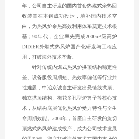
年，公司自主研发的国内首套热媒式余热回
收装置在本钢成功投运，填补国内技术空
白，为热风炉余热高效利用体系奠定技术根
基；
90
年代，企业率先完成
2000m
³级高炉
DIDIER
外燃式热风炉国产化研发与工程应
用，打破海外技术垄断。
针对传统内燃式热风炉拱顶结构稳定性
差、设备服役周期短、热效率偏低等行业共
性难题，中冶京诚自主研发出悬链线拱顶、
独立拱顶结构、梅花多孔型炉箅子等核心技
术，从结构底层优化热风炉受力特性与全生
命周期效能。
2004
年，首座自主研发的旋切
顶燃式热风炉建成投产，成为公司技术发展
的里程碑，彻底打破海外技术在国内市场的