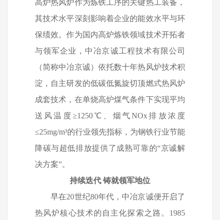
高炉热风炉作为炼铁工序的关键热工装备，
其技术水平深刻影响着企业的能效水平与环
保绩效。作为国内高炉炼铁领域技术开拓者
与领军企业，中冶京诚工程技术有限公司
（简称中冶京诚）依托数十年热风炉技术积
淀，自主研发的低碳低氮旋切顶燃式热风炉
成套技术，在单烧高炉煤气条件下实现平均
送风温度≥
1250
℃、烟气
NOx
排放浓度
≤
25mg/m
³的行业领先指标，为钢铁行业节能
降碳与超低排放提供了成熟可靠的“京诚解
决方案”。
持续迭代 铸就领军地位
早在
20
世纪
80
年代，中冶京诚便开启了
热风炉核心技术的自主化探索之路。
1985