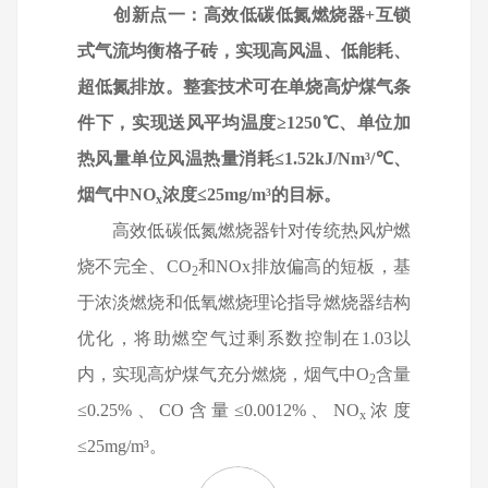
创新点一：高效低碳低氮燃烧器
+
互锁
式气流均衡格子砖，实现高风温、低能耗、
超低氮排放。整套技术可在单烧高炉煤气条
件下，实现送风平均温度≥
1250
℃、单位加
热风量单位风温热量消耗≤
1.52kJ/Nm
³
/
℃、
烟气中
NO
浓度≤
25mg/m
³的目标。
x
高效低碳低氮燃烧器针对传统热风炉燃
烧不完全、
CO
和
NOx
排放偏高的短板，基
2
于浓淡燃烧和低氧燃烧理论指导燃烧器结构
优化，将助燃空气过剩系数控制在
1.03
以
内，实现高炉煤气充分燃烧，烟气中
O
含量
2
≤
0.25%
、
CO
含量≤
0.0012%
、
NO
浓度
x
≤
25mg/m
³。