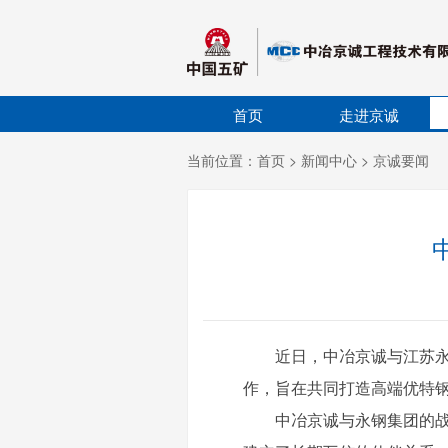
首页
走进京诚
当前位置：
首页
>
新闻中心
>
京诚要闻
近日，中冶京诚与江苏
作，旨在共同打造高端优特
中冶京诚与永钢集团的