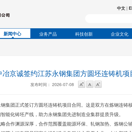
中文
|
E
新闻中心
业务产品
科技创新
企业文化
中冶京诚签约江苏永钢集团方圆坯连铸机项
发布时间： 2026-07-08
永钢集团正式签订方圆坯连铸机项目合同。这是双方在炼钢连铸
钢智能化铸坯产线，助力永钢集团先进制造业集群提质升级。
战略合作渊源深厚，合作范围覆盖能源环保、轧钢加热、炼钢公