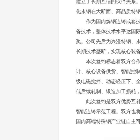
建立了长期互信的伙伴关系
化永钢在大断面、高品质特
作为国内炼钢连铸成套技术
备技术，整体技术水平达国
奖。公司先后为兴澄特钢、
长期技术垄断，实现核心装备
本次签约标志着双方合
计、核心设备供货、智能控
级电磁搅拌、动态轻压下、
低后续轧制、锻造加工损耗
此次签约是双方优势互补、
智能连铸示范工程。双方也
国内高端特殊钢产业链自主