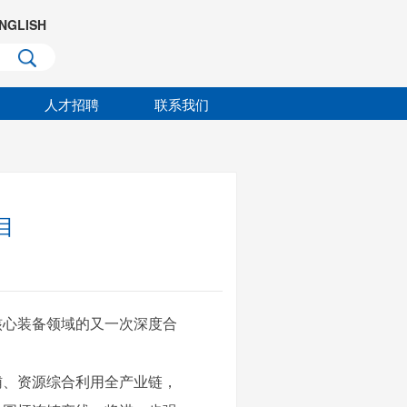
NGLISH
人才招聘
联系我们
目
核心装备领域的又一次深度合
辅、资源综合利用全产业链，