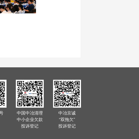
号
中国中冶清理
中冶京诚
中小企业欠款
“双拖欠”
投诉登记
投诉登记