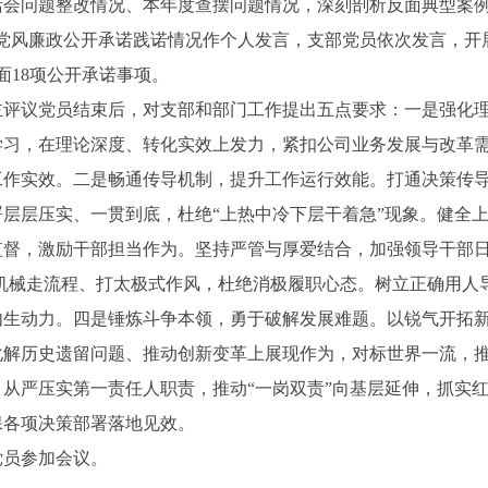
活会问题整改情况、本年度查摆问题情况，深刻剖析反面典型案例
、党风廉政公开承诺践诺情况作个人发言，支部党员依次发言，开
方面18项公开承诺事项。
议党员结束后，对支部和部门工作提出五点要求：一是强化理
学习，在理论深度、转化实效上发力，紧扣公司业务发展与改革
工作实效。二是畅通传导机制，提升工作运行效能。打通决策传
层层压实、一贯到底，杜绝“上热中冷下层干着急”现象。健全
监督，激励干部担当作为。坚持严管与厚爱结合，加强领导干部日
除机械走流程、打太极式作风，杜绝消极履职心态。树立正确用人
内生动力。四是锤炼斗争本领，勇于破解发展难题。以锐气开拓
化解历史遗留问题、推动创新变革上展现作为，对标世界一流，
从严压实第一责任人职责，推动“一岗双责”向基层延伸，抓实
保各项决策部署落地见效。
党员参加会议。