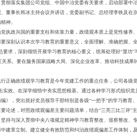
，贯彻落实集团公司党组、中国中冶党委有关要求，启动部署中
记、董事长韩冰主持会议并讲话，党委副书记、总经理李铁及在
知精神。
执政兴国的重要支柱和依靠力量，政绩观本质上是党性修养、
部要深刻认识本次学习教育的重要意义，全面理解、准确把握、全
总要求，深刻领悟开展学习教育的核心要义，统筹处理好“显功”与“
个辩证关系。要在服务国家战略大局、深化企业改革、推动科技成
。
正确政绩观学习教育是今年党建工作的重点任务，公司各级党
细出实效。在深学细悟中夯实思想根基。通过各种学习形式组织党
编》，突出抓好党员领导干部特别是各级“一把手”的学习教育
要论述，对照政绩观偏差主要问题清单，结合“三亮三比三评”
。坚持与深入贯彻中央八项规定精神学习教育整改、巡察整改、
源中建章立制。建立健全有效防范和纠治政绩观偏差工作体制，